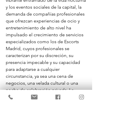
vibrante entramado de la vida nocturna 
y los eventos sociales de la capital, la 
demanda de compañías profesionales 
que ofrezcan experiencias de ocio y 
entretenimiento de alto nivel ha 
impulsado el crecimiento de servicios 
especializados como los de Escorts 
Madrid, cuyos profesionales se 
caracterizan por su discreción, su 
presencia impecable y su capacidad 
para adaptarse a cualquier 
circunstancia, ya sea una cena de 
negocios, una velada cultural o una 
noche de celebración privada. La 
oferta de escorts Madrid,Escorts 
integra un variado abanico de perfiles, 
atendiendo tanto a los gustos de 
quienes buscan una conversación 
estimulante y acompañamiento 