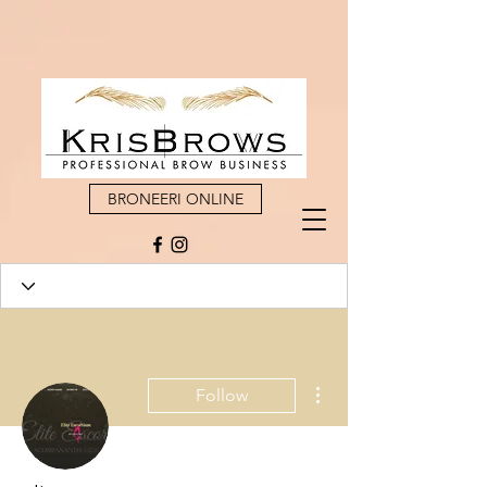
BRONEERI ONLINE
More actions
Follow