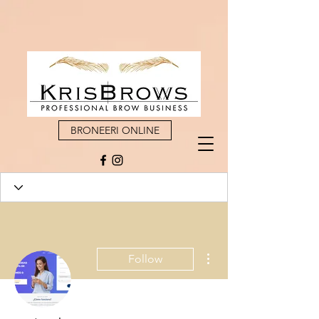
BRONEERI ONLINE
More actions
Follow