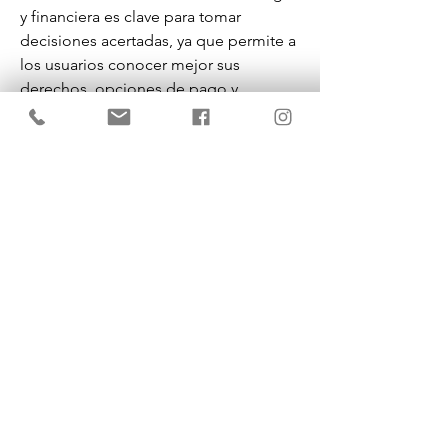
y financiera es clave para tomar 
decisiones acertadas, ya que permite a 
los usuarios conocer mejor sus 
derechos, opciones de pago y 
estrategias para mejorar su situación 
económica. Uno de los documentos 
fundamentales para la gestión de 
deudas es la caratula estado de 
cuenta, que proporciona un resumen 
detallado de los movimientos 
financieros y permite llevar un control 
adecuado de las finanzas personales. 
Más 
informacion de finanzas
 aqui.
KrisBrows Estonia
Sinu isikupära heaks!